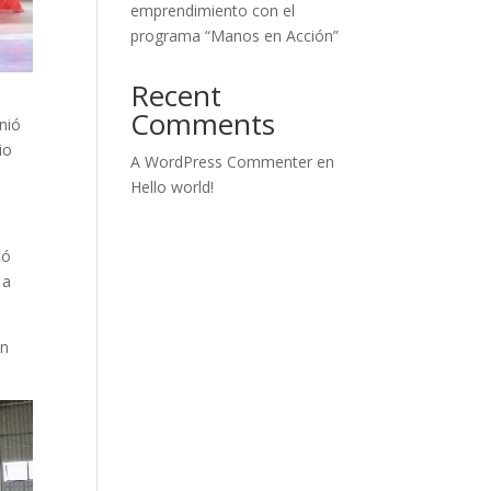
emprendimiento con el
programa “Manos en Acción”
Recent
Comments
nió
io
A WordPress Commenter
en
Hello world!
có
 a
un