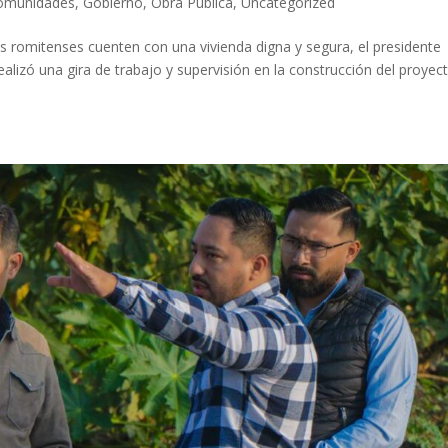
omunidades
,
Gobierno
,
Obra Pública
,
Uncategorized
s romitenses cuenten con una vivienda digna y segura, el presidente
lizó una gira de trabajo y supervisión en la construcción del proyec