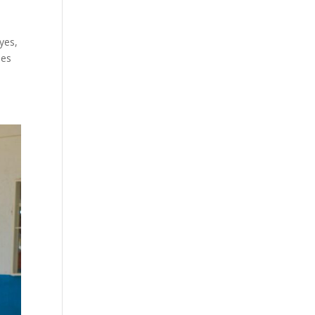
yes,
nes