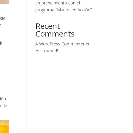
emprendimiento con el
programa “Manos en Acción”
cia
Recent
e
Comments
jo
A WordPress Commenter
en
Hello world!
ión.
o de